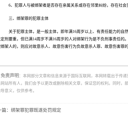
6、犯罪人与被绑架者是否存在亲属关系或存在邻里纠纷，存在社会
三、绑架罪的犯罪主体
关于犯罪主体，是一般主体，即年满16周岁以上、有责任能力的自然
法定刑要重，但已满14周岁不满16周岁的人对绑架行为是不负刑事责任的。
被绑架人的，则应对故意杀人、故意伤害行为负故意杀人罪、故意伤害罪
免责声明
：本网部分文章和信息来源于国际互联网，本网转载出于传递
系网站所有人，我们会予以更改或删除相关文章，保证您的权利。同时，
指导意义，仅供参考。
一篇：绑架罪犯罪既遂处罚规定