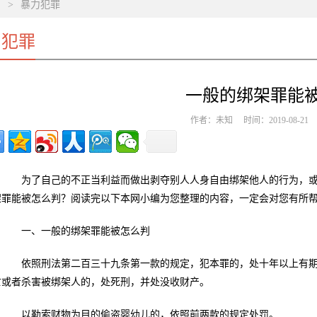
>
暴力犯罪
力犯罪
一般的绑架罪能
作者：未知 时间：2019-08-2
为了自己的不正当利益而做出剥夺别人人身自由绑架他人的行为，或
架罪能被怎么判？阅读完以下本网小编为您整理的内容，一定会对您有所
一、一般的绑架罪能被怎么判
依照刑法第二百三十九条第一款的规定，犯本罪的，处十年以上有期
亡或者杀害被绑架人的，处死刑，并处没收财产。
以勒索财物为目的偷盗婴幼儿的，依照前两款的规定处罚。