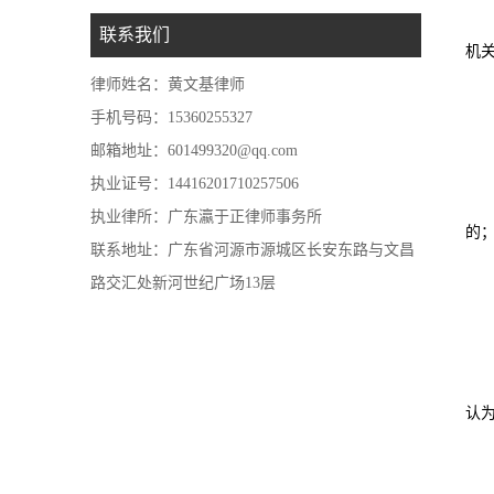
联系我们
机
律师姓名：黄文基律师
手机号码：15360255327
邮箱地址：601499320@qq.com
执业证号：14416201710257506
执业律所：广东瀛于正律师事务所
的
联系地址：广东省河源市源城区长安东路与文昌
路交汇处新河世纪广场13层
认