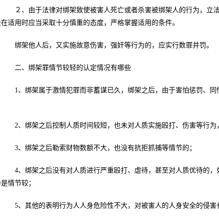
２、由于法律对绑架致使被害人死亡或者杀害被绑架人的行为，立法
关在适用时应当采取十分慎重的态度，严格掌握适用的条件。
绑架他人后，又实施故意伤害，强奸等行为的，应实行数罪并罚。
二、绑架罪情节较轻的认定情况有哪些
1、绑架属于激情犯罪而非蓄谋已久，绑架之后，由于害怕惩罚、同情
；
2、绑架之后控制人质时间较短，也未对人质实施殴打、伤害等行为
3、绑架之后勒索财物数额不大，也没有抗拒抓捕等情节的；
4、绑架之后没有对人质进行严重殴打、虐待，甚至对人质优待的，如
为是情节较；
5、其他的表明行为人人身危险性不大，对被害人的人身安全的侵害