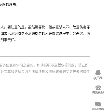
宽恕的理由。
人。要注意的是，虽然绑罪比一般故意杀人罪、故意伤害罪
如果已满14周岁不满16周岁的人在绑架过程中，又杀害、伤
的刑事责任。
更多信息和学习之目的。如转载稿涉及版权等问题，请立即
部分文章和信息会因为法律法规及国家政策的变更失去时效性
QQ咨询
咨询热线
在线咨询