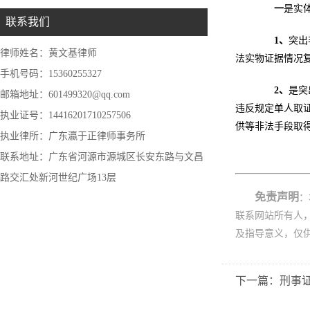
一
是实
联系我们
1
、
突出
律师姓名：黄文基律师
法实物证据情况
手机号码：15360255327
2
、
是突
邮箱地址：601499320@qq.com
违反规定单人取证
执业证号：14416201710257506
供等非法手段取得
执业律所：广东瀛于正律师事务所
联系地址：广东省河源市源城区长安东路与文昌
路交汇处新河世纪广场13层
免责声明
：
联系网站所有人
及指导意义，仅
下一篇：刑事