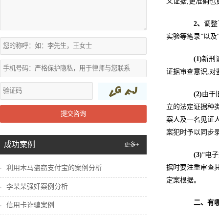
义证据,更准确也
2
、
调整
实验等笔录”以及
(1)
新刑
证据审查意识,
(2)
由于
立的法定证据种
提交咨询
案人及一名见证
案犯时予以同步
成功案例
更多+
(3)
“电
据时要注重审查
利用木马盗窃支付宝的案例分析
定案根据。
李某某强奸案例分析
二、
有
信用卡诈骗案例