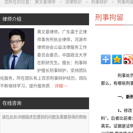
您所在的位置：
黄文基律师
>
法律知识
>
刑事辩护
>
刑事拘
刑事拘留
律师介绍
黄文基律师，广东瀛于正律
师事务所执业律师，河源市
律师协会公益法律服务工作
委员会委员，中国政法大学
在职研究生。擅长：刑事辩
护擅长刑事辩护，坚持团队
刑事处罚都
化服务，所在团队有上百宗刑事辩护经历，团队
那么，有哪些刑
不断保持学习，提升服务质...
详细>>
一、新
在线咨询
1
、
修改
料”。后者比前者
真实。证据是证明